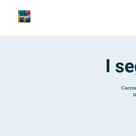
I se
Caccia 
R