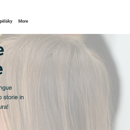
pěláky
More
e
e
ingue
 storie in
ura!