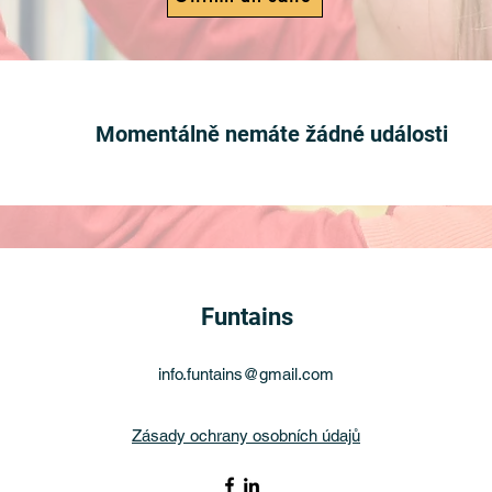
Momentálně nemáte žádné události
Funtains
info.funtains@gmail.com
Zásady ochrany osobních údajů