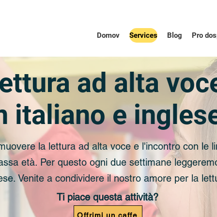
Domov
Services
Blog
Pro dos
ettura ad alta voc
n italiano e ingles
uovere la lettura ad alta voce e l'incontro con le l
bassa età. Per questo ogni due settimane leggeremo
lese. Venite a condividere il nostro amore per la lett
Ti piace questa attività?
Offrimi un caffe