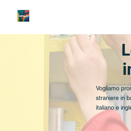
L
i
Vogliamo prom
straniere in 
italiano e ing